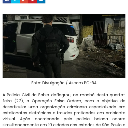
Foto: Divulgação / Ascom PC-BA
A Polícia Civil da Bahia deflagrou, na manhã desta quarta-
feira (27), a Operação Falsa Ordem, com o objetivo de
desarticular uma organização criminosa especializada em
estelionatos eletrônicos e fraudes praticadas em ambiente
virtual. Ação coordenada pela polícia baiana ocorre
simultaneamente em 10 cidades dos estados de São Paulo e