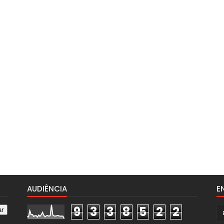
AUDIÊNCIA
E
9
3
3
8
5
2
2