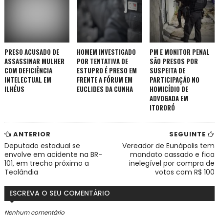
PRESO ACUSADO DE
HOMEM INVESTIGADO
PM E MONITOR PENAL
ASSASSINAR MULHER
POR TENTATIVA DE
SÃO PRESOS POR
COM DEFICIÊNCIA
ESTUPRO É PRESO EM
SUSPEITA DE
INTELECTUAL EM
FRENTE A FÓRUM EM
PARTICIPAÇÃO NO
ILHÉUS
EUCLIDES DA CUNHA
HOMICÍDIO DE
ADVOGADA EM
ITORORÓ
ANTERIOR
SEGUINTE
Deputado estadual se
Vereador de Eunápolis tem
envolve em acidente na BR-
mandato cassado e fica
101, em trecho próximo a
inelegível por compra de
Teolândia
votos com R$ 100
ESCREVA O SEU COMENTÁRIO
Nenhum comentário