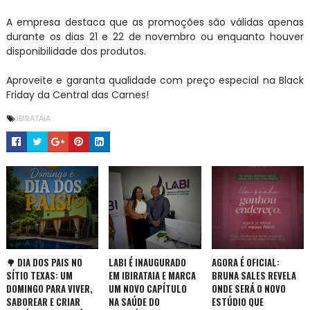
A empresa destaca que as promoções são válidas apenas
durante os dias 21 e 22 de novembro ou enquanto houver
disponibilidade dos produtos.
Aproveite e garanta qualidade com preço especial na Black
Friday da Central das Carnes!
IBIRATAIA
🌳 DIA DOS PAIS NO
LABI É INAUGURADO
AGORA É OFICIAL:
SÍTIO TEXAS: UM
EM IBIRATAIA E MARCA
BRUNA SALES REVELA
DOMINGO PARA VIVER,
UM NOVO CAPÍTULO
ONDE SERÁ O NOVO
SABOREAR E CRIAR
NA SAÚDE DO
ESTÚDIO QUE