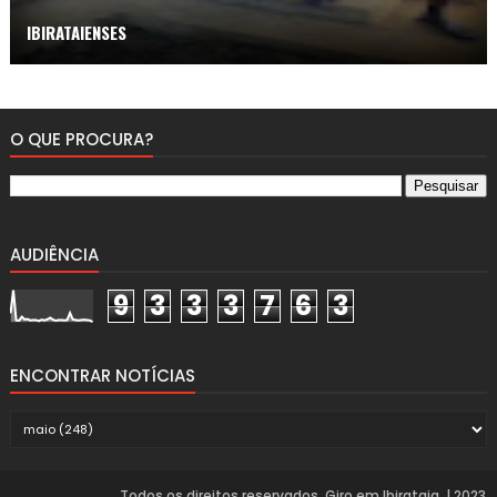
IBIRATAIENSES
O QUE PROCURA?
AUDIÊNCIA
9
3
3
3
7
6
3
ENCONTRAR NOTÍCIAS
Todos os direitos reservados. Giro em Ibirataia. | 2023