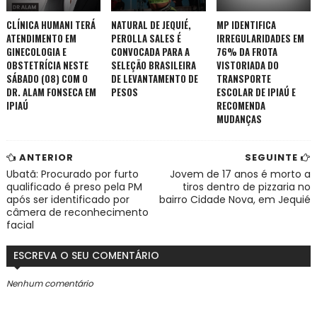
CLÍNICA HUMANI TERÁ
NATURAL DE JEQUIÉ,
MP IDENTIFICA
ATENDIMENTO EM
PEROLLA SALES É
IRREGULARIDADES EM
GINECOLOGIA E
CONVOCADA PARA A
76% DA FROTA
OBSTETRÍCIA NESTE
SELEÇÃO BRASILEIRA
VISTORIADA DO
SÁBADO (08) COM O
DE LEVANTAMENTO DE
TRANSPORTE
DR. ALAM FONSECA EM
PESOS
ESCOLAR DE IPIAÚ E
IPIAÚ
RECOMENDA
MUDANÇAS
ANTERIOR
SEGUINTE
Ubatã: Procurado por furto
Jovem de 17 anos é morto a
qualificado é preso pela PM
tiros dentro de pizzaria no
após ser identificado por
bairro Cidade Nova, em Jequié
câmera de reconhecimento
facial
ESCREVA O SEU COMENTÁRIO
Nenhum comentário