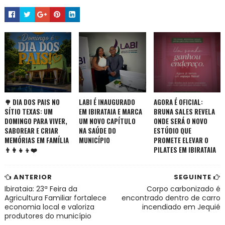
🌳 DIA DOS PAIS NO
LABI É INAUGURADO
AGORA É OFICIAL:
SÍTIO TEXAS: UM
EM IBIRATAIA E MARCA
BRUNA SALES REVELA
DOMINGO PARA VIVER,
UM NOVO CAPÍTULO
ONDE SERÁ O NOVO
SABOREAR E CRIAR
NA SAÚDE DO
ESTÚDIO QUE
MEMÓRIAS EM FAMÍLIA
MUNICÍPIO
PROMETE ELEVAR O
👨‍👩‍👧‍👦❤️
PILATES EM IBIRATAIA
ANTERIOR
SEGUINTE
Ibirataia: 23ª Feira da
Corpo carbonizado é
Agricultura Familiar fortalece
encontrado dentro de carro
economia local e valoriza
incendiado em Jequié
produtores do município