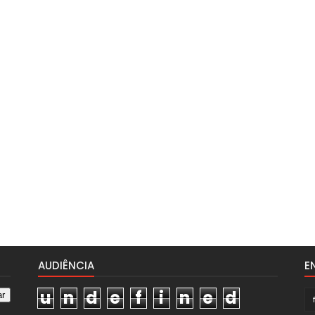
AUDIÊNCIA
E
u
n
d
e
f
i
n
e
d