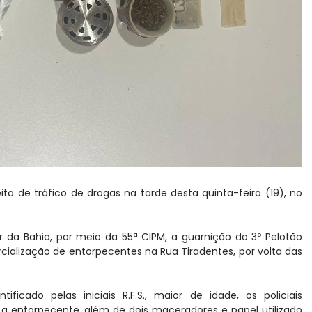
a de tráfico de drogas na tarde desta quinta-feira (19), no
r da Bahia, por meio da 55ª CIPM, a guarnição do 3º Pelotão
cialização de entorpecentes na Rua Tiradentes, por volta das
icado pelas iniciais R.F.S., maior de idade, os policiais
a entorpecente, além de dois maceradores e papel utilizado