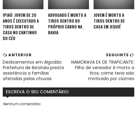
IPIAÚ: JOVEM DE 20
ADVOGADO É MORTO A
JOVEM É MORTO A
ANOS É EXECUTADO A
TIROS DENTRO DO
TIROS DENTRO DE
TIROS DENTRO DE
PRÓPRIO CARRO NA
CASA EM JEQUIÉ
CASA NO CANTINHO
BAHIA
DO CÉU
ANTERIOR
SEGUINTE
Deslizamentos em Algodão:
NAMORAVA EX DE TRAFICANTE:
Prefeitura de Ibirataia presta
Filho de vereador é morto a
assistência a famílias
tiros; crime teria sido
afetadas pelas chuvas
motivado por ciúmes
ESCREVA O SEU COMENTÁRIO
Nenhum comentário