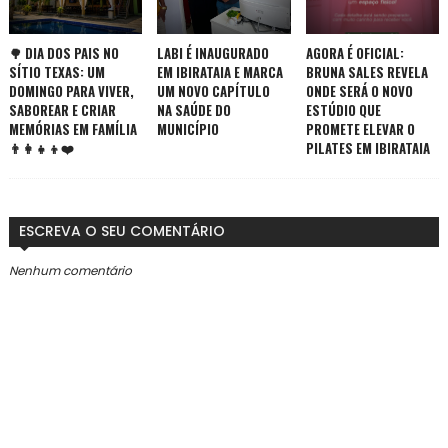
🌳 DIA DOS PAIS NO
LABI É INAUGURADO
AGORA É OFICIAL:
SÍTIO TEXAS: UM
EM IBIRATAIA E MARCA
BRUNA SALES REVELA
DOMINGO PARA VIVER,
UM NOVO CAPÍTULO
ONDE SERÁ O NOVO
SABOREAR E CRIAR
NA SAÚDE DO
ESTÚDIO QUE
MEMÓRIAS EM FAMÍLIA
MUNICÍPIO
PROMETE ELEVAR O
👨‍👩‍👧‍👦❤️
PILATES EM IBIRATAIA
ESCREVA O SEU COMENTÁRIO
Nenhum comentário