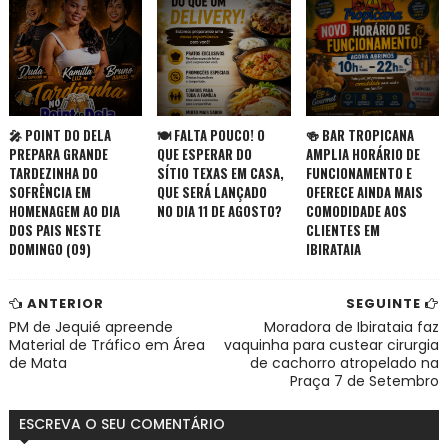
🎤 POINT DO DELA
🍽️ FALTA POUCO! O
🍻 BAR TROPICANA
PREPARA GRANDE
QUE ESPERAR DO
AMPLIA HORÁRIO DE
TARDEZINHA DO
SÍTIO TEXAS EM CASA,
FUNCIONAMENTO E
SOFRÊNCIA EM
QUE SERÁ LANÇADO
OFERECE AINDA MAIS
HOMENAGEM AO DIA
NO DIA 11 DE AGOSTO?
COMODIDADE AOS
DOS PAIS NESTE
CLIENTES EM
DOMINGO (09)
IBIRATAIA
ANTERIOR
SEGUINTE
PM de Jequié apreende
Moradora de Ibirataia faz
Material de Tráfico em Área
vaquinha para custear cirurgia
de Mata
de cachorro atropelado na
Praça 7 de Setembro
ESCREVA O SEU COMENTÁRIO