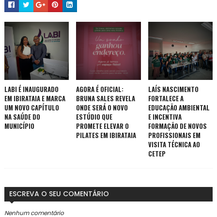
LABI É INAUGURADO
AGORA É OFICIAL:
LAÍS NASCIMENTO
EM IBIRATAIA E MARCA
BRUNA SALES REVELA
FORTALECE A
UM NOVO CAPÍTULO
ONDE SERÁ O NOVO
EDUCAÇÃO AMBIENTAL
NA SAÚDE DO
ESTÚDIO QUE
E INCENTIVA
MUNICÍPIO
PROMETE ELEVAR O
FORMAÇÃO DE NOVOS
PILATES EM IBIRATAIA
PROFISSIONAIS EM
VISITA TÉCNICA AO
CETEP
ESCREVA O SEU COMENTÁRIO
Nenhum comentário