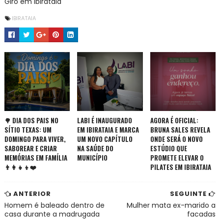
Giro em Ibirataia
IBIRATAIA
🌳 DIA DOS PAIS NO
LABI É INAUGURADO
AGORA É OFICIAL:
SÍTIO TEXAS: UM
EM IBIRATAIA E MARCA
BRUNA SALES REVELA
DOMINGO PARA VIVER,
UM NOVO CAPÍTULO
ONDE SERÁ O NOVO
SABOREAR E CRIAR
NA SAÚDE DO
ESTÚDIO QUE
MEMÓRIAS EM FAMÍLIA
MUNICÍPIO
PROMETE ELEVAR O
👨‍👩‍👧‍👦❤️
PILATES EM IBIRATAIA
ANTERIOR
SEGUINTE
Homem é baleado dentro de
Mulher mata ex-marido a
casa durante a madrugada
facadas