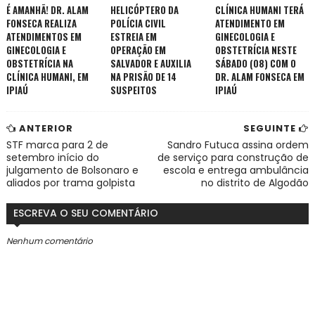
É AMANHÃ! DR. ALAM
HELICÓPTERO DA
CLÍNICA HUMANI TERÁ
FONSECA REALIZA
POLÍCIA CIVIL
ATENDIMENTO EM
ATENDIMENTOS EM
ESTREIA EM
GINECOLOGIA E
GINECOLOGIA E
OPERAÇÃO EM
OBSTETRÍCIA NESTE
OBSTETRÍCIA NA
SALVADOR E AUXILIA
SÁBADO (08) COM O
CLÍNICA HUMANI, EM
NA PRISÃO DE 14
DR. ALAM FONSECA EM
IPIAÚ
SUSPEITOS
IPIAÚ
ANTERIOR
SEGUINTE
STF marca para 2 de
Sandro Futuca assina ordem
setembro início do
de serviço para construção de
julgamento de Bolsonaro e
escola e entrega ambulância
aliados por trama golpista
no distrito de Algodão
ESCREVA O SEU COMENTÁRIO
Nenhum comentário