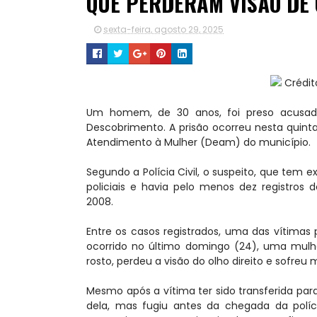
QUE PERDERAM VISÃO DE
sexta-feira, agosto 29, 2025
Crédito
Um homem, de 30 anos, foi preso acusado
Descobrimento. A prisão ocorreu nesta quinta-
Atendimento à Mulher (Deam) do município.
Segundo a Polícia Civil, o suspeito, que tem ex
policiais e havia pelo menos dez registros
2008.
Entre os casos registrados, uma das vítimas 
ocorrido no último domingo (24), uma mulhe
rosto, perdeu a visão do olho direito e sofreu 
Mesmo após a vítima ter sido transferida para 
dela, mas fugiu antes da chegada da políci