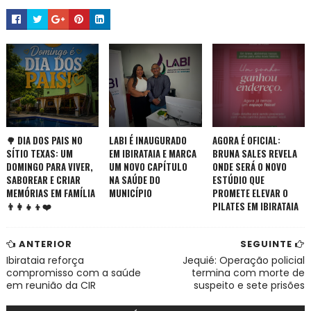
🌳 DIA DOS PAIS NO
LABI É INAUGURADO
AGORA É OFICIAL:
SÍTIO TEXAS: UM
EM IBIRATAIA E MARCA
BRUNA SALES REVELA
DOMINGO PARA VIVER,
UM NOVO CAPÍTULO
ONDE SERÁ O NOVO
SABOREAR E CRIAR
NA SAÚDE DO
ESTÚDIO QUE
MEMÓRIAS EM FAMÍLIA
MUNICÍPIO
PROMETE ELEVAR O
👨‍👩‍👧‍👦❤️
PILATES EM IBIRATAIA
ANTERIOR
SEGUINTE
Ibirataia reforça
Jequié: Operação policial
compromisso com a saúde
termina com morte de
em reunião da CIR
suspeito e sete prisões