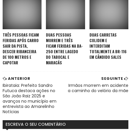
TRÊS PESSOAS FICAM
DUAS PESSOAS
DUAS CARRETAS
FERIDAS APÓS CARRO
MORREM E TRÊS
COLIDEM E
SAIR DA PISTA,
FICAM FERIDAS NA BA-
INTERDITAM
DESCER RIBANCEIRA
250 ENTRE LAGEDO
TOTALMENTE A BR-116
DE 100 METROS E
DO TABOCAL E
EM CÂNDIDO SALES
CAPOTAR
MARACÁS
ANTERIOR
SEGUINTE
Ibirataia: Prefeito Sandro
Irmãos morrem em acidente
Futuca destaca ações no
a caminho do velório da mãe
São João Raiz 2025 e
avanços no município em
entrevista ao Amarelinho
Notícias
ESCREVA O SEU COMENTÁRIO