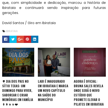
que, com simplicidade e dedicação, marcou a história de
Ibirataia e continuará sendo inspiração para futuras
gerações.
David Santos / Giro em Ibirataia
IBIRATAIA
🌳 DIA DOS PAIS NO
LABI É INAUGURADO
AGORA É OFICIAL:
SÍTIO TEXAS: UM
EM IBIRATAIA E MARCA
BRUNA SALES REVELA
DOMINGO PARA VIVER,
UM NOVO CAPÍTULO
ONDE SERÁ O NOVO
SABOREAR E CRIAR
NA SAÚDE DO
ESTÚDIO QUE
MEMÓRIAS EM FAMÍLIA
MUNICÍPIO
PROMETE ELEVAR O
👨‍👩‍👧‍👦❤️
PILATES EM IBIRATAIA