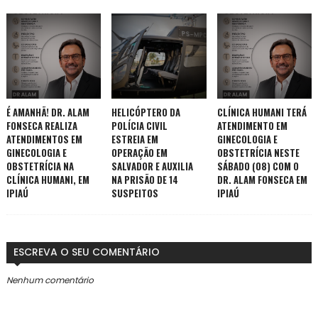
É AMANHÃ! DR. ALAM
HELICÓPTERO DA
CLÍNICA HUMANI TERÁ
FONSECA REALIZA
POLÍCIA CIVIL
ATENDIMENTO EM
ATENDIMENTOS EM
ESTREIA EM
GINECOLOGIA E
GINECOLOGIA E
OPERAÇÃO EM
OBSTETRÍCIA NESTE
OBSTETRÍCIA NA
SALVADOR E AUXILIA
SÁBADO (08) COM O
CLÍNICA HUMANI, EM
NA PRISÃO DE 14
DR. ALAM FONSECA EM
IPIAÚ
SUSPEITOS
IPIAÚ
ESCREVA O SEU COMENTÁRIO
Nenhum comentário