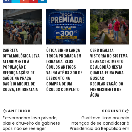
CARRETA
ÓTICA SINHO LANÇA
CERB REALIZA
OFTALMOLÓGICA LEVA
TROCA PREMIADA EM
VISTORIA NO SISTEMA
ATENDIMENTO À
IBIRATAIA: SEUS
DE ABASTECIMENTO
POPULAÇÃO E
ÓCULOS ANTIGOS
DE ALGODÃO NESTA
REFORÇA AÇÕES DE
VALEM ATÉ R$ 300 DE
QUARTA-FEIRA PARA
SAÚDE NA PRAÇA
DESCONTO NA
BUSCAR
BASÍLIO MIGUEL DE
COMPRA DE UM
REGULARIZAÇÃO DO
SOUZA, EM IBIRATAIA
ÓCULOS COMPLETO
FORNECIMENTO DE
ÁGUA
ANTERIOR
SEGUINTE
Ex-vereadora leva privada,
Gusttavo Lima anuncia
pias e chuveiro de gabinete
intenção de se candidatar à
após não se reeleger
Presidência da República em