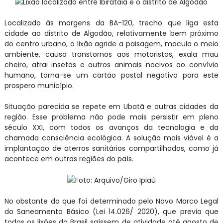
Lixão localizado entre Ibirataia e o distrito de Algodão
Localizado às margens da BA-120, trecho que liga esta
cidade ao distrito de Algodão, relativamente bem próximo
do centro urbano, o lixão agride a paisagem, macula o meio
ambiente, causa transtornos aos motoristas, exala mau
cheiro, atrai insetos e outros animais nocivos ao convívio
humano, torna-se um cartão postal negativo para este
prospero município.
Situação parecida se repete em Ubatã e outras cidades da
região. Esse problema não pode mais persistir em pleno
século XXI, com todos os avanços da tecnologia e da
chamada consciência ecológica. A solução mais viável é a
implantação de aterros sanitários compartilhados, como já
acontece em outras regiões do país.
Foto: Arquivo/Giro Ipiaú
No obstante do que foi determinado pelo Novo Marco Legal
do Saneamento Básico (Lei 14.026/ 2020), que previa que
todos os lixões do Brasil saíssem de atividade até agosto de