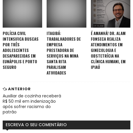
POLÍCIA CIVIL
ITAGIBÁ:
É AMANHÃ! DR. ALAM
INTENSIFICA BUSCAS
TRABALHADORES DE
FONSECA REALIZA
POR TRÊS
EMPRESA
ATENDIMENTOS EM
ADOLESCENTES
PRESTADORA DE
GINECOLOGIA E
DESAPARECIDAS EM
SERVIÇOS NA MINA
OBSTETRÍCIA NA
EUNÁPOLIS E PORTO
SANTA RITA
CLÍNICA HUMANI, EM
SEGURO
PARALISAM
IPIAÚ
ATIVIDADES
ANTERIOR
Auxiliar de cozinha receberá
R$ 50 mil em indenização
após sofrer racismo do
patrão
ESCREVA O SEU COMENTÁRIO