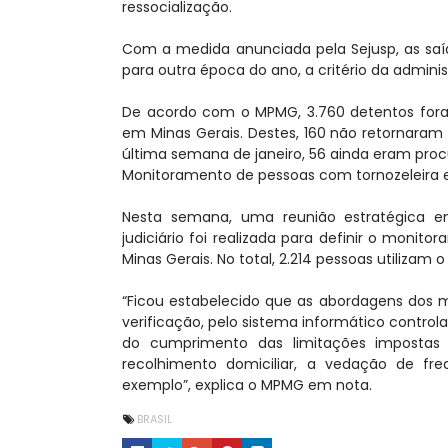
ressocialização.
Com a medida anunciada pela Sejusp, as saí
para outra época do ano, a critério da adminis
De acordo com o MPMG, 3.760 detentos foram
em Minas Gerais. Destes, 160 não retornaram à
última semana de janeiro, 56 ainda eram proc
Monitoramento de pessoas com tornozeleira e
Nesta semana, uma reunião estratégica e
judiciário foi realizada para definir o monit
Minas Gerais. No total, 2.214 pessoas utilizam o
“Ficou estabelecido que as abordagens dos m
verificação, pelo sistema informático contro
do cumprimento das limitações impostas p
recolhimento domiciliar, a vedação de fr
exemplo”, explica o MPMG em nota.
BRASIL