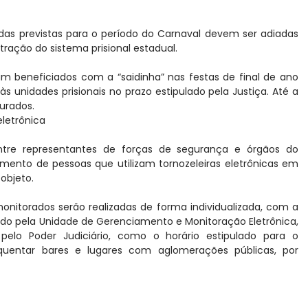
das previstas para o período do Carnaval devem ser adiadas
tração do sistema prisional estadual.
 beneficiados com a “saidinha” nas festas de final de ano
s unidades prisionais no prazo estipulado pela Justiça. Até a
urados.
letrônica
ntre representantes de forças de segurança e órgãos do
oramento de pessoas que utilizam tornozeleiras eletrônicas em
 objeto.
onitorados serão realizadas de forma individualizada, com a
lado pela Unidade de Gerenciamento e Monitoração Eletrônica,
elo Poder Judiciário, como o horário estipulado para o
equentar bares e lugares com aglomerações públicas, por